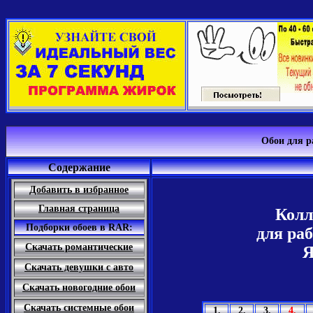
Обои для р
Содержание
Добавить в избранное
Главная страница
Колл
Подборки обоев в RAR:
для раб
Скачать романтические
Я
Скачать девушки с авто
Скачать новогодние обои
Скачать системные обои
1.
2.
3.
4.