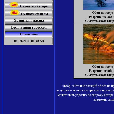
Скачать аватары
Обои на тему:
Скачать смайлы
Разрешение обои
Хранители экрана
Скачать обои для р
Бесплатный гороскоп
Обновлено
08/09/2026 06:48:58
Обои на тему:
Разрешение обои
Скачать обои для р
Автор сайта и коллекций обоев не 
защищены авторским правом и принадл
может быть удалено по запросу автор
возможно лишь