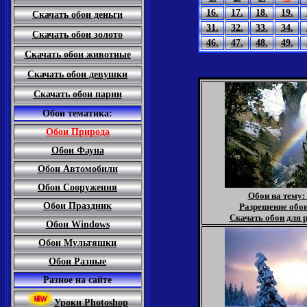
16.
17.
18.
19.
Скачать обои деньги
31.
32.
33.
34.
Скачать обои золото
46.
47.
48.
49.
Скачать обои животные
Скачать обои девушки
Скачать обои парни
Обои тематика:
Обои Природа
Обои Фауна
Обои Автомобили
Обои Сооружения
Обои на тему:
Обои Праздник
Разрешение обои
Скачать обои для р
Обои Windows
Обои Мультяшки
Обои Разные
Разное на сайте
Уроки Photoshop