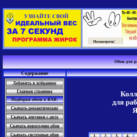
Обои для р
Содержание
Добавить в избранное
Главная страница
Колл
Подборки обоев в RAR:
для раб
Скачать романтические
Я
Скачать девушки с авто
Скачать новогодние обои
Скачать системные обои
1.
2.
3.
4.